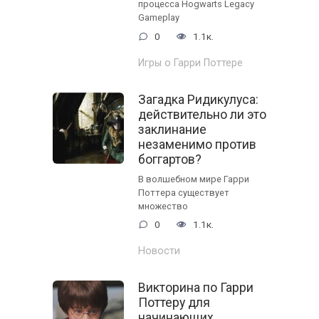
процесса Hogwarts Legacy
Gameplay
0
1.1к.
Игры о Гарри Поттере
Загадка Ридикулуса:
действительно ли это
заклинание
незаменимо против
боггартов?
В волшебном мире Гарри
Поттера существует
множество
0
1.1к.
Новости
Викторина по Гарри
Поттеру для
начинающих