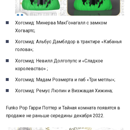
Хогсмид: Минерва МакГонагалл с замком
Хогвартс;
Хогсмид: Альбус Дамблдор в трактире «Кабанья
голова»;
Хогсмид: Невилл Долгопупс и «Сладкое
королевство» ;
Хогсмид: Мадам Розмерта и паб «Три метлы»;
Хогсмид: Ремус Люпин и Визжащая Хижина;
Funko Pop Гарри Поттер и Тайная комната появятся в
продаже не раньше середины декабря 2022.