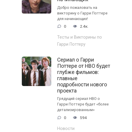
Добро пожаловать на
викторину о Гарри Поттере
для начинающих!
0
2.4к.
Тесты и Викторины по
Гарри Поттеру
Сериал о Гарри
Поттере от HBO будет
глубже фильмов:
главные
подробности нового
проекта
Грядущий сериал HBO о
Гарри Поттере будет «более
детализированным»
0
594
Новости