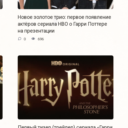
Новое золотое трио: первое появление
актёров сериала HBO о Гарри Поттере
на презентации
0
696
Первый тизер (трейлер) сериала «Гарри