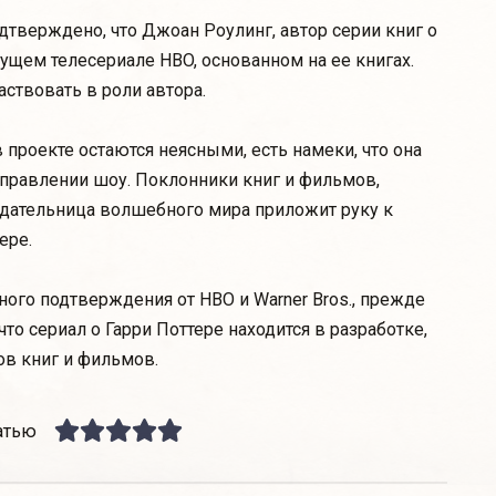
тверждено, что Джоан Роулинг, автор серии книг о
дущем телесериале HBO, основанном на ее книгах.
аствовать в роли автора.
 проекте остаются неясными, есть намеки, что она
аправлении шоу. Поклонники книг и фильмов,
здательница волшебного мира приложит руку к
ере.
ного подтверждения от HBO и Warner Bros., прежде
что сериал о Гарри Поттере находится в разработке,
ов книг и фильмов.
атью