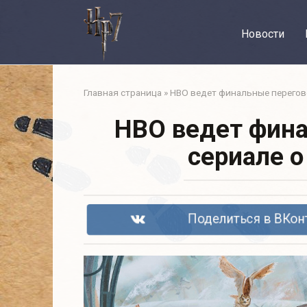
Перейти
к
Новости
контенту
Главная страница
»
HBO ведет финальные перегово
HBO ведет фина
сериале о
Поделиться в ВКон