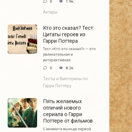
0
1.9к.
Актеры
Кто это сказал? Тест:
Цитаты героев из
Гарри Поттера
Тест «Кто это сказал?» — это
увлекательная и
интерактивная
0
8.2к.
Тесты и Викторины по
Гарри Поттеру
Пять желаемых
отличий нового
сериала о Гарри
Поттере от фильмов
С момента выхода первой