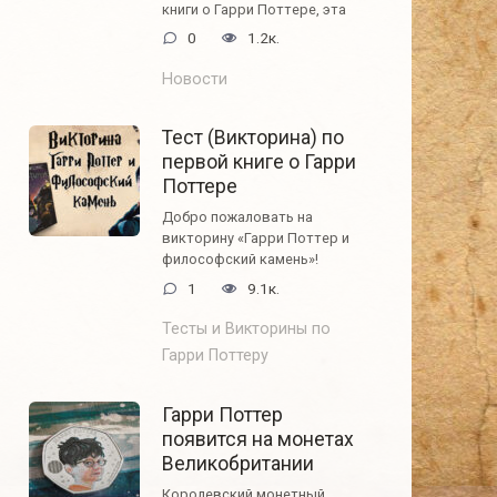
книги о Гарри Поттере, эта
0
1.2к.
Новости
Тест (Викторина) по
первой книге о Гарри
Поттере
Добро пожаловать на
викторину «Гарри Поттер и
философский камень»!
1
9.1к.
Тесты и Викторины по
Гарри Поттеру
Гарри Поттер
появится на монетах
Великобритании
Королевский монетный