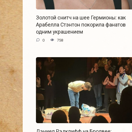
Золотой снитч на шее Гермионы: как
Арабелла Стэнтон покорила фанатов
одним украшением
0
758
Дэниел Рэдклифф на Бродвее: