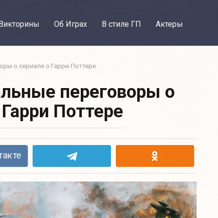
Викторины
Об Играх
В стиле ГП
Актеры
ры о сериале о Гарри Поттере
льные переговоры о
 Гарри Поттере
такте