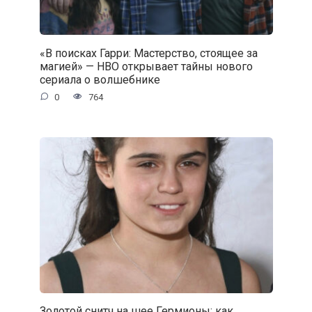
«В поисках Гарри: Мастерство, стоящее за
магией» — HBO открывает тайны нового
сериала о волшебнике
0
764
Золотой снитч на шее Гермионы: как