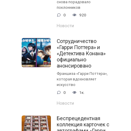
снова порадовало
поклонников
0
920
Новости
Сотрудничество
«Гарри Поттера» и
«Детектива Конана»
официально
анонсировано
Франшиза «Гарри Поттера»,
которая вдохновляет
искусство
0
1к.
Новости
Беспрецедентная
коллекция карточек с
автографами «Гарри