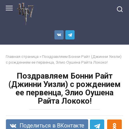
Перейти
к
контенту
Главная страница
»
Поздравляем Бонни Райт (Джинни Уизли)
с рождением ее первенца, Элио Оушена Райта Лококо!
Поздравляем Бонни Райт
(Джинни Уизли) с рождением
ее первенца, Элио Оушена
Райта Лококо!
Поделиться в ВКонтакте