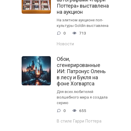
Поттера» выставлена
на аукцион
На элитном аукционе поп-
культуры Goldin выставлена
0
713
Новости
Обои,
сгенерированные
ИИ: Патронус Олень
в лесу и Букля на
фоне Хогвартса
Для всех любителей
волшебного мира я создала
серию
0
655
В стиле Гарри Поттера