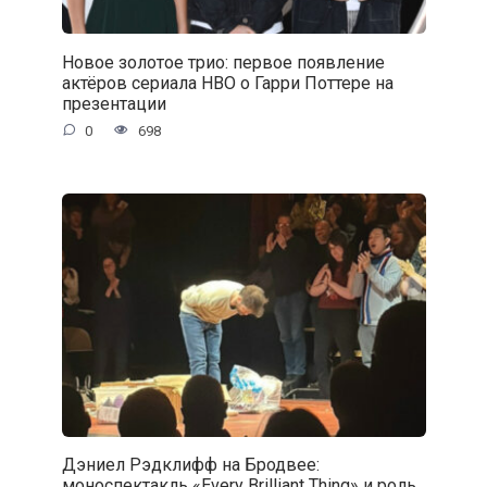
Новое золотое трио: первое появление
актёров сериала HBO о Гарри Поттере на
презентации
0
698
Дэниел Рэдклифф на Бродвее:
моноспектакль «Every Brilliant Thing» и роль,