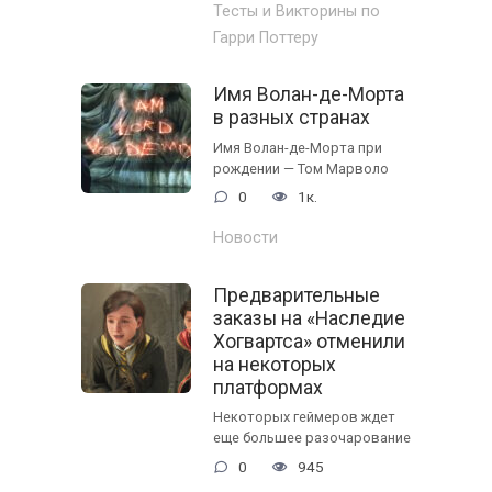
Тесты и Викторины по
Гарри Поттеру
Имя Волан-де-Морта
в разных странах
Имя Волан-де-Морта при
рождении — Том Марволо
0
1к.
Новости
Предварительные
заказы на «Наследие
Хогвартса» отменили
на некоторых
платформах
Некоторых геймеров ждет
еще большее разочарование
0
945