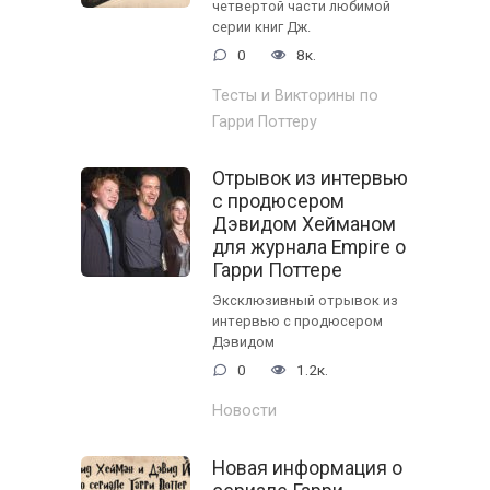
четвертой части любимой
серии книг Дж.
0
8к.
Тесты и Викторины по
Гарри Поттеру
Отрывок из интервью
с продюсером
Дэвидом Хейманом
для журнала Empire о
Гарри Поттере
Эксклюзивный отрывок из
интервью с продюсером
Дэвидом
0
1.2к.
Новости
Новая информация о