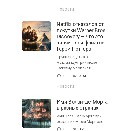
Новости
Netflix отказался от
покупки Warner Bros.
Discovery — что это
значит для фанатов
Гарри Поттера
Крупная сделка в
медиаиндустрии может
напрямую повлиять
0
394
Новости
Имя Волан-де-Морта
в разных странах
Имя Волан-де-Морта при
рождении — Том Марволо
0
1к.