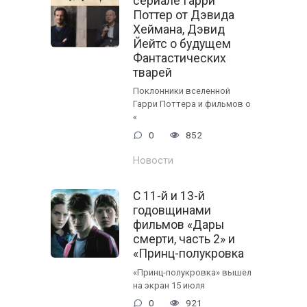
сериале Гарри
Поттер от Дэвида
Хеймана, Дэвид
Йейтс о будущем
Фантастических
тварей
Поклонники вселенной
Гарри Поттера и фильмов о
«
0
852
Новости
С 11-й и 13-й
годовщинами
фильмов «Дары
смерти, часть 2» и
«Принц-полукровка
«Принц-полукровка» вышел
на экран 15 июля
0
921