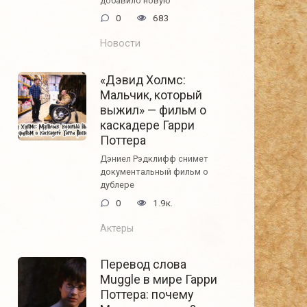
добавило новую
0
683
Новости
«Дэвид Холмс:
Мальчик, который
выжил» — фильм о
каскадере Гарри
Поттера
Дэниел Рэдклифф снимет
документальный фильм о
дублере
0
1.9к.
Актеры
Перевод слова
Muggle в мире Гарри
Поттера: почему