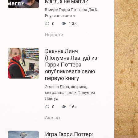
Магл, а не маггл?
В мире Гарри Поттера Дж.К.
Роулинг слово «
0
1.3к.
Новости
Эванна Линч
(Полумна Лавгуд) из
Гарри Поттера
опубликовала свою
первую книгу
Эванна Линч, актриса,
сыгравшая роль Полумны
Лавгуд
0
1.6к.
Актеры
Игра Гарри Поттер: