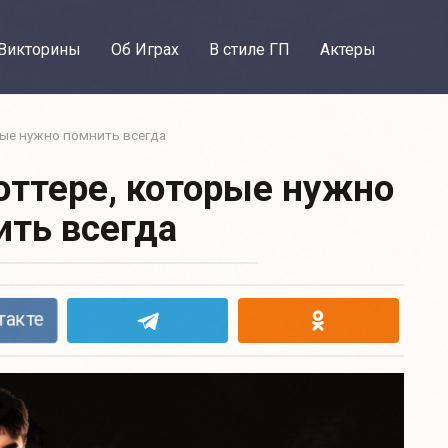
Викторины
Об Играх
В стиле ГП
Актеры
рые нужно помнить всегда
оттере, которые нужно
ть всегда
такте