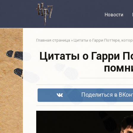
Перейти
к
Новости
контенту
Главная страница
»
Цитаты о Гарри Поттере, кото
Цитаты о Гарри П
помни
Поделиться в ВКон