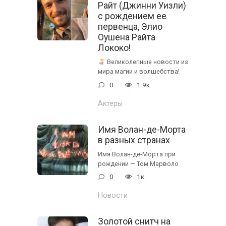
Райт (Джинни Уизли)
с рождением ее
первенца, Элио
Оушена Райта
Лококо!
Великолепные новости из
мира магии и волшебства!
0
1.9к.
Актеры
Имя Волан-де-Морта
в разных странах
Имя Волан-де-Морта при
рождении — Том Марволо
0
1к.
Новости
Золотой снитч на