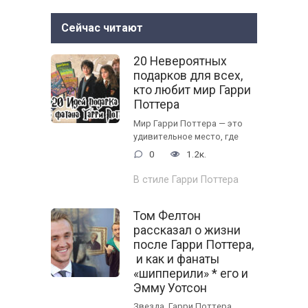
Сейчас читают
20 Невероятных
подарков для всех,
кто любит мир Гарри
Поттера
Мир Гарри Поттера — это
удивительное место, где
0
1.2к.
В стиле Гарри Поттера
Том Фелтон
рассказал о жизни
после Гарри Поттера,
и как и фанаты
«шипперили» * его и
Эмму Уотсон
Звезда Гарри Поттера