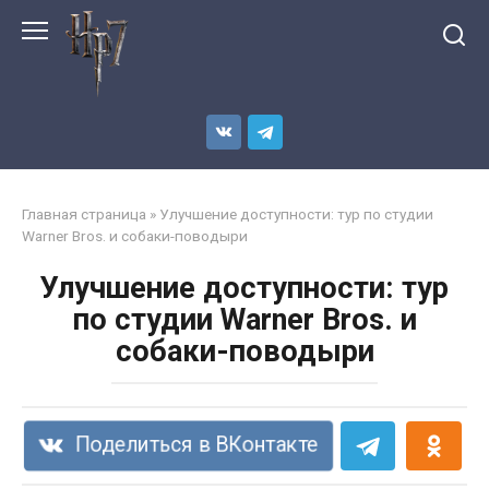
Перейти
к
контенту
Главная страница
»
Улучшение доступности: тур по студии
Warner Bros. и собаки-поводыри
Улучшение доступности: тур
по студии Warner Bros. и
собаки-поводыри
Поделиться в ВКонтакте