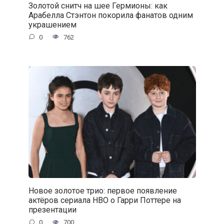
Золотой снитч на шее Гермионы: как
Арабелла Стэнтон покорила фанатов одним
украшением
0
762
Новое золотое трио: первое появление
актёров сериала HBO о Гарри Поттере на
презентации
0
700