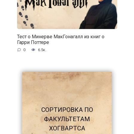
Тест о Минерве МакГонагалл из книг о
Гарри Поттере
0
6.5к.
СОРТИРОВКА ПО
ФАКУЛЬТЕТАМ
ХОГВАРТСА