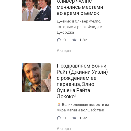
Оливер Фелпс
менялись местами
во время съемок
Джеймс и Оливер Фелпс,
которые играют Фреда и
Джорджа
0
1.8к.
Актеры
Поздравляем Бонни
Райт (Джинни Уизли)
с рождением ее
первенца, Элио
Оушена Райта
Лококо!
Великолепные новости из
мира магии и волшебства!
0
1.9к.
Актеры