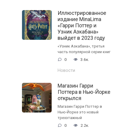
Иллюстрированное
издание MinaLima
«Гарри Поттер и
Узник Азкабана»
выйдет в 2023 году
«Узник Азкабана», третья
часть популярной серии книг
0
3.6к.
Новости
Магазин Гарри
Поттера в Нью-Йорке
открылся
Магазин Гарри Поттер в
Нью-Йорке это новый
трехэтажный
0
2.2к.