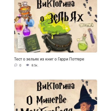
Тест о зельях из книг о Гарри Поттере
0
8.5к.