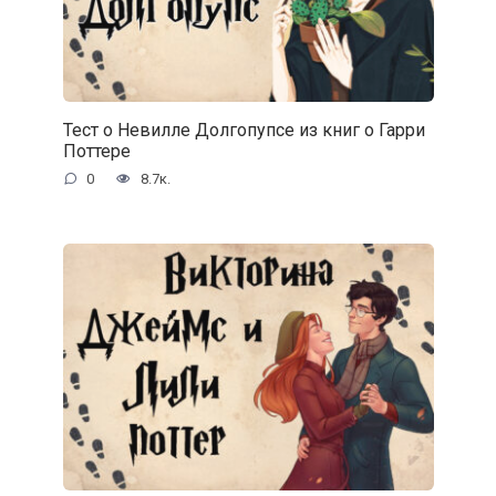
Тест о Невилле Долгопупсе из книг о Гарри
Поттере
0
8.7к.