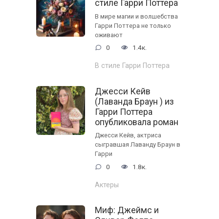
стиле Гарри Поттера
В мире магии и волшебства
Гарри Поттера не только
оживают
0
1.4к.
В стиле Гарри Поттера
Джесси Кейв
(Лаванда Браун ) из
Гарри Поттера
опубликовала роман
Джесси Кейв, актриса
сыгравшая Лаванду Браун в
Гарри
0
1.8к.
Актеры
Миф: Джеймс и