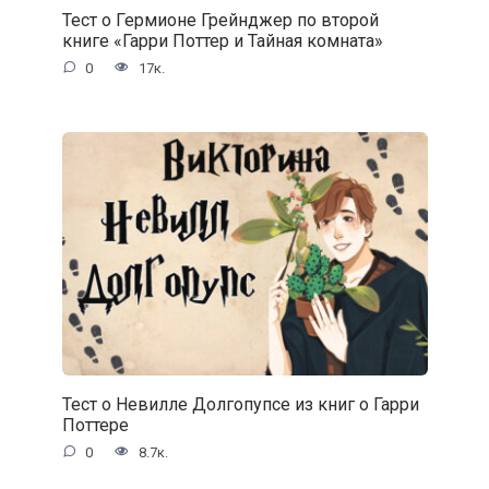
Тест о Гермионе Грейнджер по второй
книге «Гарри Поттер и Тайная комната»
0
17к.
Тест о Невилле Долгопупсе из книг о Гарри
Поттере
0
8.7к.