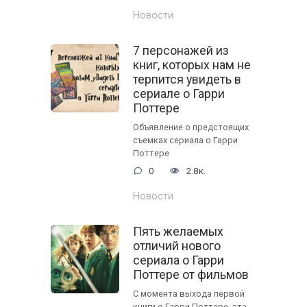
Новости
7 персонажей из
книг, которых нам не
терпится увидеть в
сериале о Гарри
Поттере
Объявление о предстоящих
съемках сериала о Гарри
Поттере
0
2.8к.
Новости
Пять желаемых
отличий нового
сериала о Гарри
Поттере от фильмов
С момента выхода первой
книги о Гарри Поттере, эта