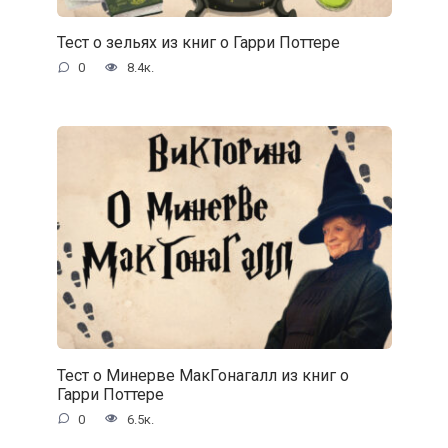
Тест о зельях из книг о Гарри Поттере
0
8.4к.
Тест о Минерве МакГонагалл из книг о
Гарри Поттере
0
6.5к.