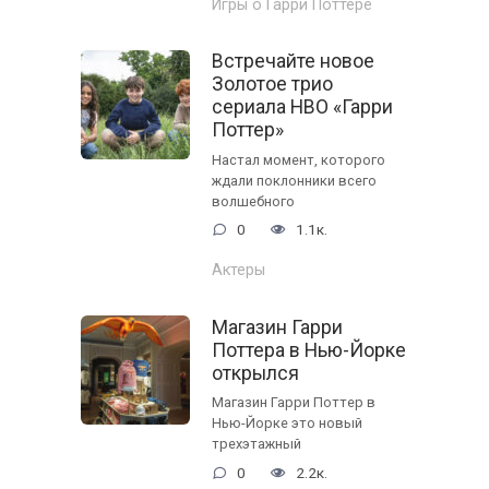
Игры о Гарри Поттере
Встречайте новое
Золотое трио
сериала HBO «Гарри
Поттер»
Настал момент, которого
ждали поклонники всего
волшебного
0
1.1к.
Актеры
Магазин Гарри
Поттера в Нью-Йорке
открылся
Магазин Гарри Поттер в
Нью-Йорке это новый
трехэтажный
0
2.2к.