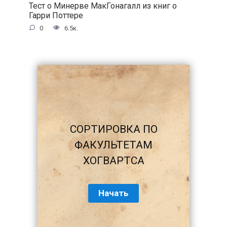
Тест о Минерве МакГонагалл из книг о
Гарри Поттере
0
6.5к.
СОРТИРОВКА ПО
ФАКУЛЬТЕТАМ
ХОГВАРТСА