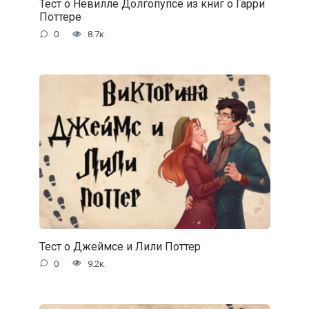
Тест о Невилле Долгопупсе из книг о Гарри
Поттере
0
8.7к.
Тест о Джеймсе и Лили Поттер
0
9.2к.