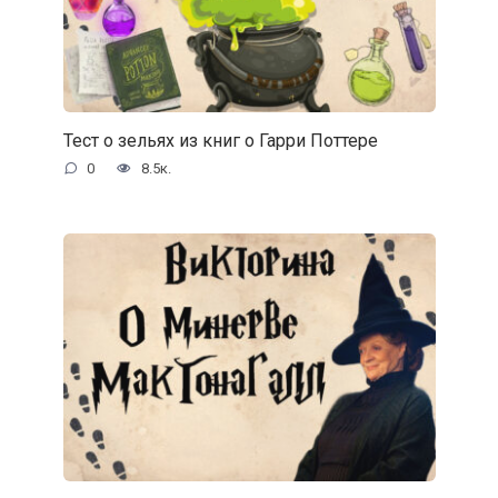
Тест о зельях из книг о Гарри Поттере
0
8.5к.