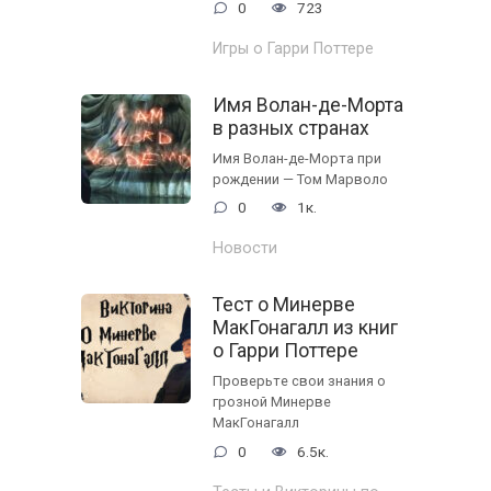
0
723
Игры о Гарри Поттере
Имя Волан-де-Морта
в разных странах
Имя Волан-де-Морта при
рождении — Том Марволо
0
1к.
Новости
Тест о Минерве
МакГонагалл из книг
о Гарри Поттере
Проверьте свои знания о
грозной Минерве
МакГонагалл
0
6.5к.