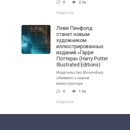
0
2.2к.
Новости
Леви Пинфолд
станет новым
художником
иллюстрированных
изданий «Гарри
Поттера» (Harry Potter
Illustrated Editions)
Издательство Bloomsbury
объявило о новом
иллюстраторе
0
1.5к.
Новости